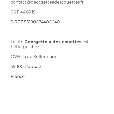
contact@georgetteadescouettes.fr
06.11.44.66.19
SIRET 53190074400040
.
Le site
Georgette a des couettes
est
hébergé chez:
OVH 2 rue Kellermann
59 100 Roubaix
France