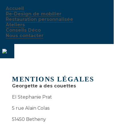
Accueil
Re-Design de mobilier
Restauration personnalisée
Ateliers
Conseils Déco
Nous contacter
MENTIONS LÉGALES
Georgette a des couettes
EI Stephanie Prat
5 rue Alain Colas
51450 Betheny