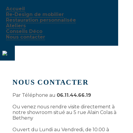
Accueil
Re-Design de mobilier
Restauration personnalisée
Ateliers
Conseils Déco
Nous contacter
NOUS CONTACTER
Par Téléphone au
06.11.44.66.19
Ou venez nous rendre visite directement à
notre showroom situé au 5 rue Alain Colas à
Betheny
Ouvert du Lundi au Vendredi, de 10.00 à