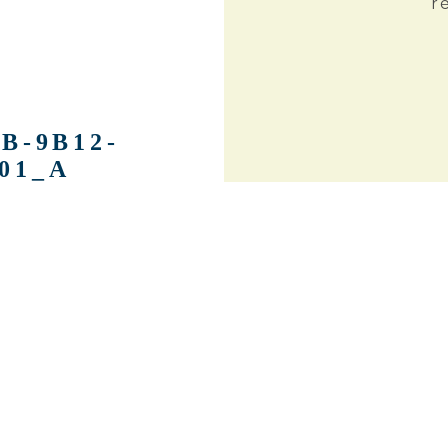
r
B-9B12-
01_A