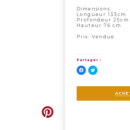
Dimensions:
Longueur 133cm
Profondeur 25cm
Hauteur 76 cm
Prix: Vendue
Partager :
Cliquez
Cliquez
pour
pour
partager
partager
sur
sur
Facebook(ouvre
Twitter(ouvre
dans
dans
ACHE
une
une
nouvelle
nouvelle
fenêtre)
fenêtre)