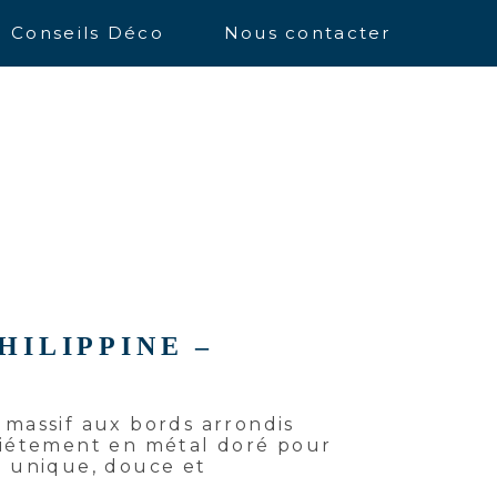
Conseils Déco
Nous contacter
HILIPPINE –
massif aux bords arrondis
piétement en métal doré pour
e unique, douce et