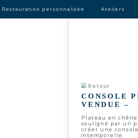
Restauration personnalisée
Ateliers
Retour
CONSOLE P
VENDUE –
Plateau en chêne 
souligné par un 
créer une consol
intemporelle.