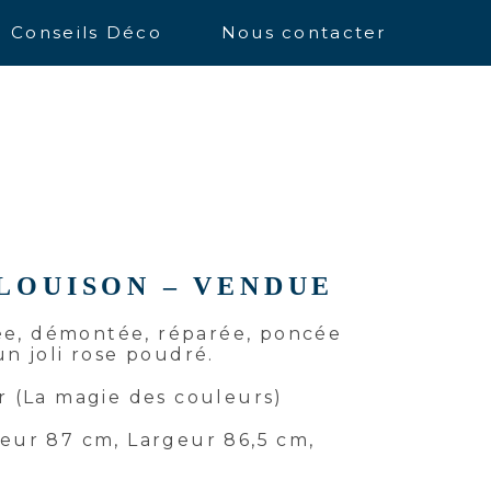
Conseils Déco
Nous contacter
OUISON – VENDUE
e, démontée, réparée, poncée
un joli rose poudré.
r (La magie des couleurs)
eur 87 cm, Largeur 86,5 cm,
m