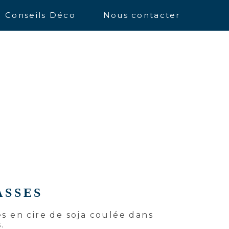
Conseils Déco
Nous contacter
ASSES
 en cire de soja coulée dans
.