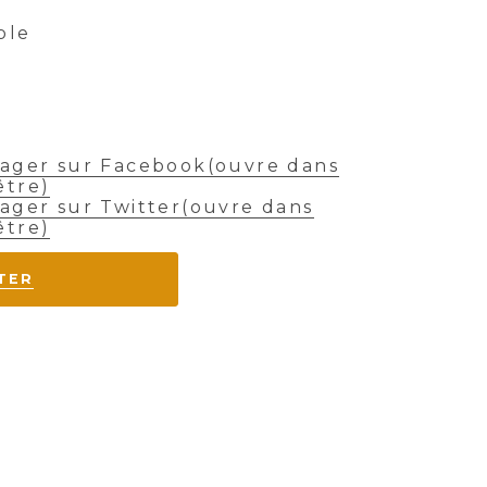
ble
:
tager sur Facebook(ouvre dans
être)
ager sur Twitter(ouvre dans
être)
TER