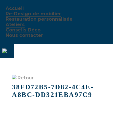
Accueil
Re-Design de mobilier
Restauration personnalisée
Ateliers
Conseils Déco
Nous contacter
Retour
38FD72B5-7D82-4C4E-
A8BC-DD321EBA97C9